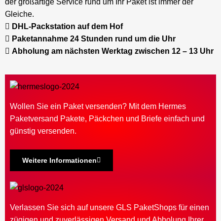
der großartige Service rund um Ihr Paket ist immer der
Gleiche.
DHL-P
ackstation auf dem Hof
Paketannahme 24 Stunden rund um die Uhr
Abholung am nächsten Werktag zwischen 12 – 13 Uhr
Wollen Sie ein Paket versenden? Mit dem Hermes
Paketversand Pakete, Päckchen und Briefe einfach und
günstig versenden.
Weitere Informationen
Verlassen Sie sich auf unsere GLS PaketShops für einen
zügigen und zuverlässigen Versand und Abholung Ihrer