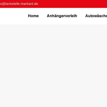
nfo@tankstelle-markant.de
Home
Anhängerverleih
Autowäsch