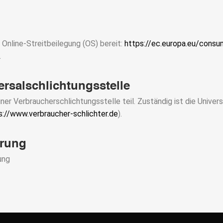
 Online-Streitbeilegung (OS) bereit:
https://ec.europa.eu/consu
.
rsal­schlichtungs­stelle
ner Verbraucherschlichtungsstelle teil. Zuständig ist die Univer
s://www.verbraucher-schlichter.de
).
erung
ung